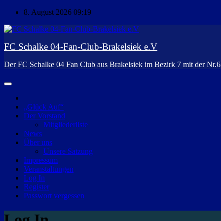
Zum
8. August 2026
09:19
Inhalt
springen
FC Schalke 04-Fan-Club-Brakelsiek e.V
Der FC Schalke 04 Fan Club aus Brakelsiek im Bezirk 7 mit der Nr.
„Glück Auf“
Der Vorstand
Mitgliederliste
News
Über uns
Unsere Satzung
Impressum
Veranstaltungen
Log In
Register
Passwort vergessen
Log In