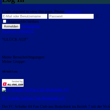
Login required to view this page. Please
Anmelden
.
Angemeldet bleiben
Registrieren
Passwort vergessen?
"GLÜCK AUF"
Meine Benachrichtigungen:
Meine Gruppe:
All-Inkl.Com
FC Schalke 04-Fan-Club-Brakelsiek e.V
Der FC Schalke 04 Fan Club aus Brakelsiek im Bezirk 7 mit der Nr.