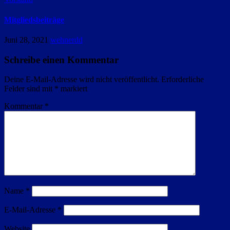
Mitgliedsbeiträge
Juni 28, 2021
wehnerdd
Schreibe einen Kommentar
Deine E-Mail-Adresse wird nicht veröffentlicht.
Erforderliche
Felder sind mit
*
markiert
Kommentar
*
Name
*
E-Mail-Adresse
*
Website