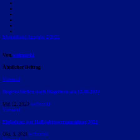
Beitragsnavigation
Monatsbrief Ausgabe 2/2021
Von
wehnerdd
Ähnlicher Beitrag
Vorstand
Bogenschießen nach Hagedorn am 12.08.2023
Mai 12, 2023
wehnerdd
Vorstand
Einladung zur Halbjahresversammlung 2021
Okt. 3, 2021
wehnerdd
Vorstand