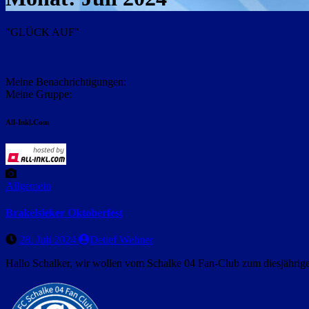
"GLÜCK AUF"
Meine Benachrichtigungen:
Meine Gruppe:
All-Inkl.Com
Allgemein
Brakelsieker Oktoberfest
28. Juli 2024
Detlef Wehner
Hallo Schalker, wir wollen vom Schalke 04 Fan-Club zum diesjährige